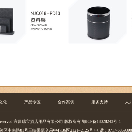
文化
产品专区
合作案例
服务支持
人
Rights Reserved.宜昌瑞宝酒店用品有限公司 版权所有
鄂ICP备18028243号-1
南路81号三峡果蔬交易中心B6区2121~2125号 电 话：0717-6859398 传 