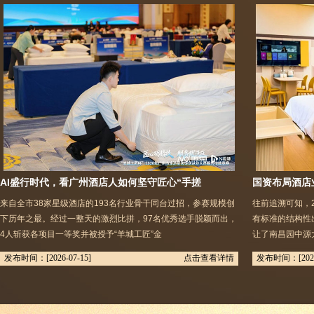
AI盛行时代，看广州酒店人如何坚守匠心“手搓
国资布局酒店
来自全市38家星级酒店的193名行业骨干同台过招，参赛规模创
往前追溯可知，
下历年之最。经过一整天的激烈比拼，97名优秀选手脱颖而出，
有标准的结构性
4人斩获各项目一等奖并被授予“羊城工匠”金
让了南昌园中源
发布时间：
[2026-07-15]
点击查看详情
发布时间：
[202