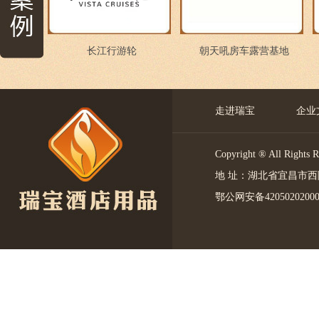
长江行游轮
朝天吼房车露营基地
走进瑞宝
企业
Copyright ® All 
地 址：湖北省宜昌市西陵区中
鄂公网安备4205020200